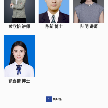
黄欣怡 讲师
陈新 博士
陆明 讲师
徐嘉倩 博士
1
共16条